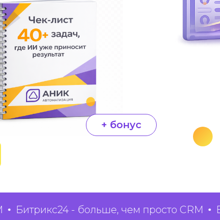
+ бонус
итрикс24 - больше, чем просто CRM
Битри