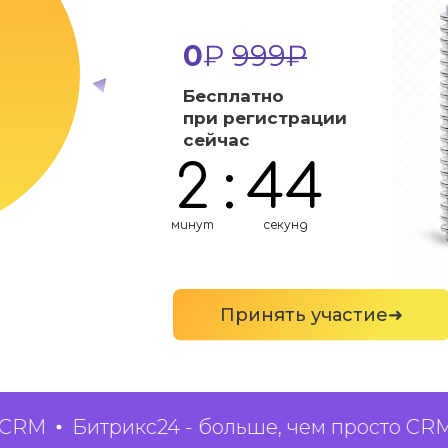
0
₽
999₽
Бесплатно
при регистрации
сейчас
2
:
43
минут
секунд
Принять участие➜
Битрикс24 - больше, чем просто CRM
Б