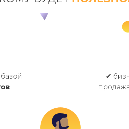
 базой
✔ биз
тов
продаж