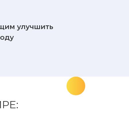
щим улучшить
году
РЕ: