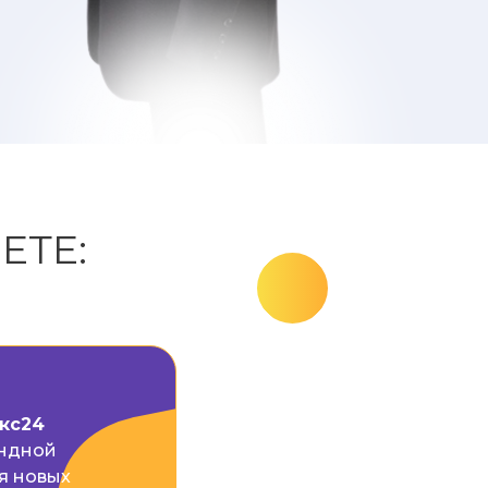
ЕТЕ:
кс24
андной
я новых