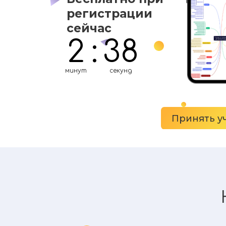
регистрации
сейчас
2
:
37
минут
секунд
Принять у