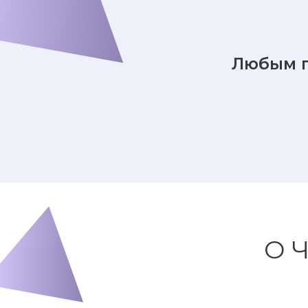
Любым п
О 